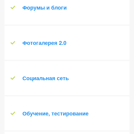
сообщений системы на другие языки.
Форумы и блоги
Подробнее о модуле
Сеть блогов и форумов - надежный
источник обратной связи от
пользователей. Предоставьте
Фотогалерея 2.0
посетителям своего сайта полноценную
площадку для общения и обмена
Модуль «Фотогалерея 2.0» - это
мнениями по различным вопросам.
современный и удобный инструмент для
Подробнее о модуле
создания и управления фотоальбомами у
Социальная сеть
вас на сайте. Вы можете создавать
галереи для небольших сайтов и крупных
Формируйте и развивайте собственные
проектов.
социальные сети в интернете. Сети
Подробнее о модуле
профессионального типа, востребованные
Обучение, тестирование
бизнесом, которые активно используются
при построении современных веб-
Создавайте дистанционные обучающие