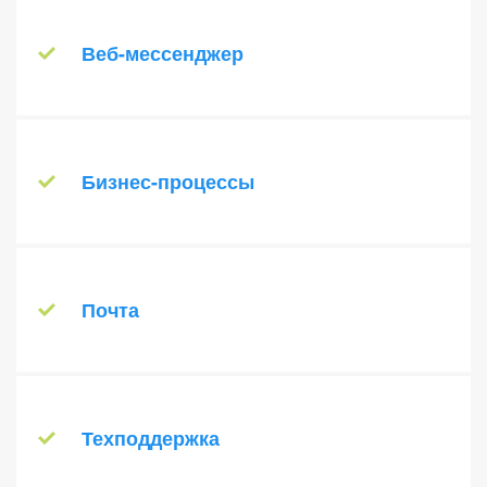
проектов.
курсы для сотрудников или партнеров,
Подробнее о модуле
контролируйте их прохождение и
Веб-мессенджер
результаты с помощью удобного
инструмента.
Интерактивный инструмент – Веб-
Подробнее о модуле
мессенджер позволяет эффективно
общаться на сайте прямо через браузер.
Бизнес-процессы
Участники вашей соцсети заходят на сайт
и обмениваются сообщениями через
Управляйте командировками и отпусками,
встроенный Веб-мессенджер.
оплатой счетов и прочим
Подробнее о модуле
документооборотом. Автоматизируйте
Почта
любую цепочку действий и ускорьте
работу своих сотрудников с помощью
Повысить эффективность работы с
удобного модуля “Бизнес-процессы”.
клиентами станет проще с удобным
Подробнее о модуле
модулем корпоративной почты.
Техподдержка
Подробнее о модуле