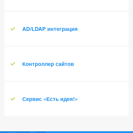
другие файловые хранилища.
Для управления важной информацией
Подробнее о модуле
необходима единая база знаний
компании. С Wiki вы легко создадите
AD/LDAP интеграция
корпоративное хранилище документов и
сможете сообща работать над ним.
Предназначен для интеграции «1C-
Подробнее о модуле
Битрикс: Управление сайтом» в
корпоративную сеть и централизации
Контроллер сайтов
управления группами пользователей
корпоративной информационной системы.
Предназначен для централизованного
Подробнее о модуле
управления любым количеством
независимых сайтов, созданных на
Сервис «Есть идея!»
платформе «1С-Битрикс: Управление
сайтом».
Мнение клиентов о товаре, услугах или
Подробнее о модуле
работе сайта - незаменимый источник
идей для развития бизнеса. Сервис «Есть