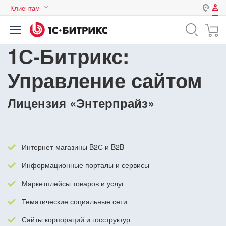
Клиентам
Авторизация
Россия
1С-Битрикс:
Нет аккаунта?
Зарегистрироваться
Казахстан
Беларусь
Управление сайтом
Логин
Лицензия «Энтерпрайз»
Пароль
Запомнить меня на этом
Интернет-магазины B2С и B2B
компьютере
Информационные порталы и сервисы
Забыли свой пароль?
Маркетплейсы товаров и услуг
Тематические социальные сети
или войдите с помощью
Сайты корпораций и госструктур