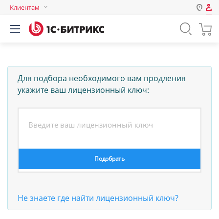
Клиентам
Авторизация
Россия
Нет аккаунта?
Зарегистрироваться
Казахстан
Беларусь
Логин
Для подбора необходимого вам продления
укажите ваш лицензионный ключ:
Пароль
Запомнить меня на этом
компьютере
Забыли свой пароль?
Не знаете где найти лицензионный ключ?
или войдите с помощью