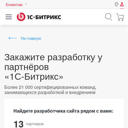
Клиентам
Авторизация
Россия
Нет аккаунта?
Зарегистрироваться
Казахстан
На главную
Беларусь
Логин
Закажите разработку у
партнёров
Пароль
«1С-Битрикс»
Запомнить меня на этом
Более 21 000 сертифицированных команд,
компьютере
занимающихся разработкой и внедрением
Забыли свой пароль?
Найдите разработчика сайта рядом с вами:
13
или войдите с помощью
партнеров