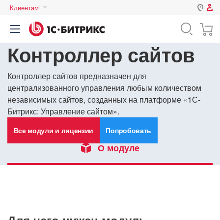
Клиентам
Авторизация
Россия
Контроллер сайтов
Нет аккаунта?
Зарегистрироваться
Казахстан
Беларусь
Логин
Контроллер сайтов предназначен для
централизованного управления любым количеством
независимых сайтов, созданных на платформе «1С-
Битрикс: Управление сайтом».
Пароль
Все модули и лицензии
Попробовать
Запомнить меня на этом
О модуле
компьютере
Забыли свой пароль?
или войдите с помощью
Для чего нужен модуль