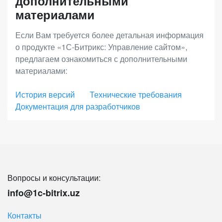
дополнительными
аффилиатские программы, использовать
материалами
расширенную отчетность.
Если Вам требуется более детальная информация
о продукте «1С-Битрикс: Управление сайтом»,
«Энтерпрайз»
– лицензия с максимальной
предлагаем ознакомиться с дополнительными
функциональностью для средних и крупных
материалами:
интернет-магазинов, региональных и
федеральных сетей. Позволяет выстраивать
История версий
Технические требования
Документация для разработчиков
онлайн-продажи во всех каналах присутствия с
единым центром управления, масштабировать
бизнес без ограничений, встраивать интернет-
магазин в инфраструктуру компании для лучшей
интеграции и наивысшего качества сервиса.
Вопросы и консультации:
Энтерпрайз - это высокопроизводительное и
info@1c-bitrix.uz
отказоустойчивое решение для работы онлайн-
бизнеса 24/7 с VIP-поддержкой от 1С-Битрикс.
Контакты