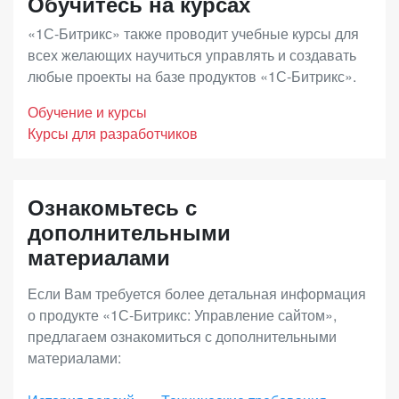
Обучитесь на курсах
года с момента покупки.
дополнительными возможностями развития
бухгалтерском учете. Ее назначение –
«1С-Битрикс» также проводит учебные курсы для
онлайн-продаж, повышения конверсии и
подтверждение правомерности использования
всех желающих научиться управлять и создавать
доходности. В дополнение к преимуществам
любые проекты на базе продуктов «1С-Битрикс».
программного продукта клиентом по истечению
лицензии «Малый бизнес», вы получите
годичного периода.
Обучение и курсы
возможность построения дилерских продаж,
Курсы для разработчиков
продаж электронных товаров, инструменты
Срок действия Ограниченной лицензии
увеличения среднего чека (наборы и комплекты),
совпадает со сроком исключительных прав на
Ознакомьтесь с
запустить программу лояльности и
программный продукт (по статье 1281 ГК РФ).
дополнительными
аффилиатские программы, использовать
материалами
расширенную отчетность.
Если Вам требуется более детальная информация
о продукте «1С-Битрикс: Управление сайтом»,
«Энтерпрайз»
– лицензия с максимальной
предлагаем ознакомиться с дополнительными
функциональностью для средних и крупных
материалами:
интернет-магазинов, региональных и
федеральных сетей. Позволяет выстраивать