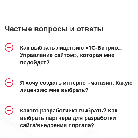
Частые вопросы и ответы
Как выбрать лицензию «1С-Битрикс:
Управление сайтом», которая мне
подойдет?
Продукт «1С-Битрикс: Управление сайтом»
Я хочу создать интернет-магазин. Какую
включает 5 лицензий – «Старт», «Стандарт»,
лицензию мне выбрать?
«Малый бизнес», «Бизнес» и «Энтерпрайз».
Создание интерет-магазина доступно в
Посмотрите удобную детальную
лицензиях
«Малый бизнес»
,
«Бизнес»
таблицу
и
Какого разработчика выбрать? Как
сравнения лицензий
«Энтерпрайз»
.
, в которой наглядно
выбрать партнера для разработки
сайта/внедрения портала?
представлен функционал каждой из них.
Кроме того, специально для самых
функциональных интернет-магазинов мы