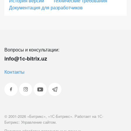
История версий
Технические требования
Документация для разработчиков
онлайн-продажи во всех каналах присутствия с
единым центром управления, масштабировать
бизнес без ограничений, встраивать интернет-
магазин в инфраструктуру компании для лучшей
интеграции и наивысшего качества сервиса.
Вопросы и консультации:
Энтерпрайз - это высокопроизводительное и
info@1c-bitrix.uz
отказоустойчивое решение для работы онлайн-
бизнеса 24/7 с VIP-поддержкой от 1С-Битрикс.
Контакты
Оцените свои потребности и выбирайте
лицензию с необходимыми параметрами.
Если вы сомневаетесь в том, какую лицензию
© 2001-2026 «Битрикс», «1С-Битрикс». Работает на 1С-
вам выбрать – обращайтесь к нашим партнерам.
Битрикс: Управление сайтом.
Они всегда будут рады помочь вам сделать
Политика обработки персональных данных