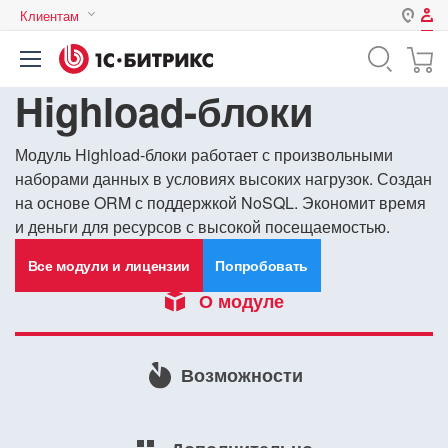
Клиентам
Авторизация
Россия
Highload-блоки
Нет аккаунта?
Зарегистрироваться
Казахстан
Беларусь
Логин
Модуль Highload-блоки работает с произвольными
наборами данных в условиях высоких нагрузок. Создан
на основе ORM с поддержкой NoSQL. Экономит время
и деньги для ресурсов с высокой посещаемостью.
Пароль
Все модули и лицензии
Попробовать
Запомнить меня на этом
О модуле
компьютере
Забыли свой пароль?
Возможности
или войдите с помощью