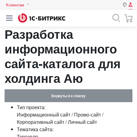
Клиентам
Авторизация
Россия
Разработка
Нет аккаунта?
Зарегистрироваться
Казахстан
Беларусь
информационного
Логин
сайта-каталога для
Пароль
холдинга Аю
Запомнить меня на этом
компьютере
Вернуться к списку
Забыли свой пароль?
Тип проекта:
Информационный сайт / Промо-сайт /
Корпоративный сайт / Личный сайт
Тематика сайта:
или войдите с помощью
Торговля