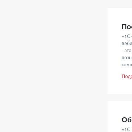
«Эн
Срок
реги
1281
По
цент
«1С-
для 
веби
реше
- эт
позн
Оце
комп
Под
Если
пом
- В
- Ос
Об
«1С-