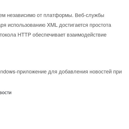
или войдите с помощью
ем независимо от платформы. Веб-службы
аря использованию XML достигается простота
отокола HTTP обеспечивает взаимодействие
indows-приложение для добавления новостей при
вости