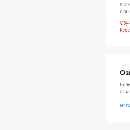
всех
любы
Обуч
Курс
Оз
Если
озна
Исто