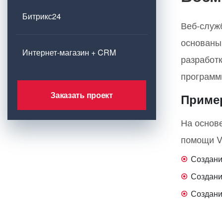
Битрикс24
Веб-служ
основаны
Интернет-магазин + CRM
разработ
программ
Заказать проект
Приме
На основ
помощи Vi
Создани
Создани
Создани