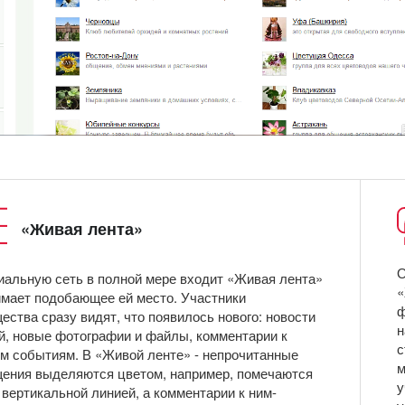
«Живая лента»
О
иальную сеть в полной мере входит «Живая лента»
«
имает подобающее ей место. Участники
ф
ества сразу видят, что появилось нового: новости
н
й, новые фотографии и файлы, комментарии к
с
м событиям. В «Живой ленте» - непрочитанные
м
ения выделяются цветом, например, помечаются
у
 вертикальной линией, а комментарии к ним-