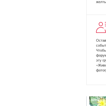
желты
Остав
событ
Чтобы
форум
эту г
«Живо
фотог