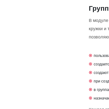
Груп
В модуле 
кружки и 
позволяю
пользов
создает
создают
при соз
в групп
назнача