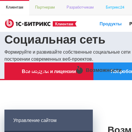
Клиентам
Партнерам
Разработчикам
Битрикс24
Продукты
Клиентам
Социальная сеть
Формируйте и развивайте собственные социальные сети 
построении современных веб-проектов.
О модуле
Возможности
Все модули и лицензии
Попробо
Управление сайтом
Возм