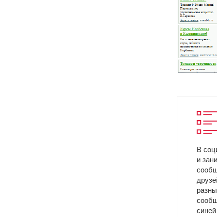
В соц
и зан
сообщ
друзе
разны
сообщ
синей