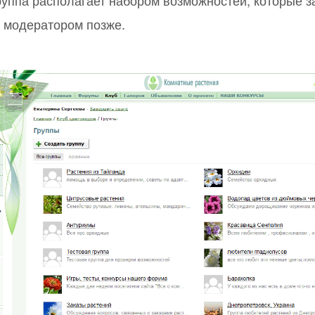
уппа располагает набором возможностей, которые з
 модератором позже.