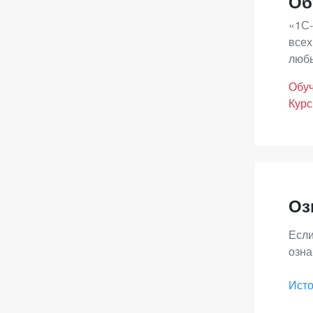
Об
«1С-
всех
любы
Обуч
Курс
Оз
Если
озна
Исто