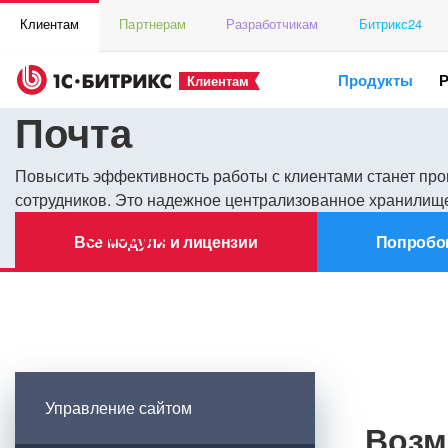
Клиентам
Партнерам
Разработчикам
Битрикс24
Продукты
Клиентам
Почта
Повысить эффективность работы с клиентами станет прощ
сотрудников. Это надежное централизованное хранилище
О модуле
Все модули и лицензии
Попробо
Управление сайтом
Возм