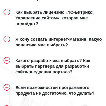
Как выбрать лицензию «1С-Битрикс:
Управление сайтом», которая мне
подойдет?
Продукт «1С-Битрикс: Управление сайтом»
Я хочу создать интернет-магазин. Какую
включает 5 лицензий – «Старт», «Стандарт»,
лицензию мне выбрать?
«Малый бизнес», «Бизнес» и «Энтерпрайз».
Создание интерет-магазина доступно в
Посмотрите удобную детальную
лицензиях
«Малый бизнес»
,
«Бизнес»
таблицу
и
Какого разработчика выбрать? Как
сравнения лицензий
«Энтерпрайз»
.
, в которой наглядно
выбрать партнера для разработки
сайта/внедрения портала?
представлен функционал каждой из них.
Кроме того, специально для самых
функциональных интернет-магазинов мы
Все зависит от ваших задач и требований. Мы
Общие сведения:
разработали собственную
eCommerce-
Если возможностей программного
предлагаем несколько вариантов поиска
продукта не достаточно, что делать?
платформу
для продаж в интернете,
партнера для создания сайта:
«Старт»
объединяющую возможности «1С-Битрикс:
позволяет с наименьшими затратами