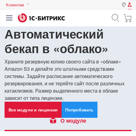
Клиентам
Авторизация
Россия
Автоматический
Нет аккаунта?
Зарегистрироваться
Казахстан
Беларусь
бекап в «облако»
Логин
Храните резервную копию своего сайта в «облаке»
Amazon S3 и делайте это штатными средствами
Пароль
системы. Задайте расписание автоматического
резервирования, и не теряйте сайт после различных
Запомнить меня на этом
катаклизмов. Размер выделенного места в облаке
компьютере
зависит от типа лицензии.
Забыли свой пароль?
Все модули и лицензии
Попробовать
О модуле
или войдите с помощью