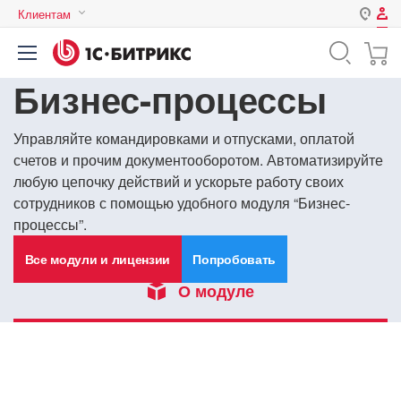
Клиентам
Авторизация
Россия
Бизнес-процессы
Нет аккаунта?
Зарегистрироваться
Казахстан
Беларусь
Логин
Управляйте командировками и отпусками, оплатой
счетов и прочим документооборотом. Автоматизируйте
любую цепочку действий и ускорьте работу своих
сотрудников с помощью удобного модуля “Бизнес-
Пароль
процессы”.
Запомнить меня на этом
Все модули и лицензии
Попробовать
компьютере
О модуле
Забыли свой пароль?
или войдите с помощью