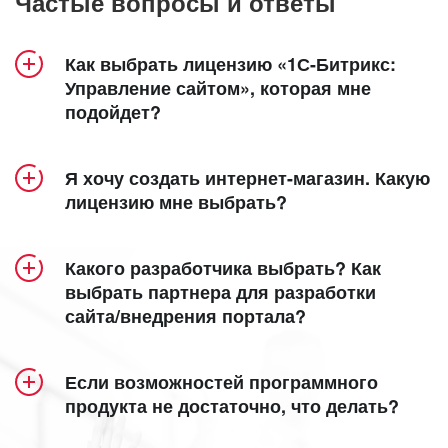
Частые вопросы и ответы
Как выбрать лицензию «1С-Битрикс:
Управление сайтом», которая мне
подойдет?
Продукт «1С-Битрикс: Управление сайтом»
Я хочу создать интернет-магазин. Какую
включает 5 лицензий – «Старт», «Стандарт»,
лицензию мне выбрать?
«Малый бизнес», «Бизнес» и «Энтерпрайз».
Создание интерет-магазина доступно в
Посмотрите удобную детальную
лицензиях
«Малый бизнес»
,
«Бизнес»
таблицу
и
Какого разработчика выбрать? Как
сравнения лицензий
«Энтерпрайз»
.
, в которой наглядно
выбрать партнера для разработки
сайта/внедрения портала?
представлен функционал каждой из них.
Кроме того, специально для самых
функциональных интернет-магазинов мы
Все зависит от ваших задач и требований. Мы
Общие сведения:
разработали собственную
eCommerce-
Если возможностей программного
предлагаем несколько вариантов поиска
продукта не достаточно, что делать?
платформу
для продаж в интернете,
партнера для создания сайта:
«Старт»
объединяющую возможности «1С-Битрикс:
позволяет с наименьшими затратами